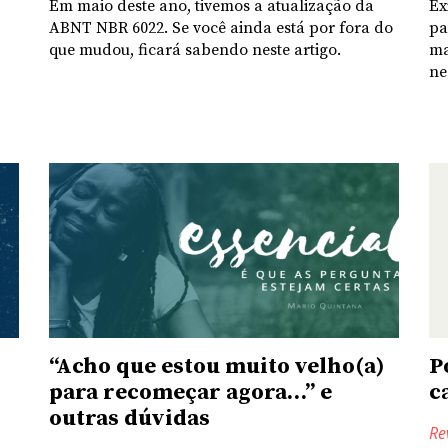
Em maio deste ano, tivemos a atualização da
Ex
ABNT NBR 6022. Se você ainda está por fora do
pa
que mudou, ficará sabendo neste artigo.
ma
ne
“Acho que estou muito velho(a)
P
para recomeçar agora…” e
c
outras dúvidas
Re