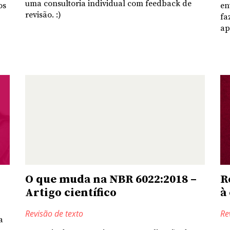
uma consultoria individual com feedback de
os
en
revisão. :)
fa
ap
O que muda na NBR 6022:2018 –
R
Artigo científico
à
Revisão de texto
Re
a