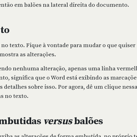
então em balões na lateral direita do documento.
xto
s no texto. Fique à vontade para mudar o que quiser
mostra as alterações.
vendo nenhuma alteração, apenas uma linha vermelh
o, significa que o Word está exibindo as marcaçõe
 detalhes sobre isso. Por agora, dê um clique nessa
as no texto.
embutidas
versus
balões
xiba as alterações de forma embutida, no próprio te