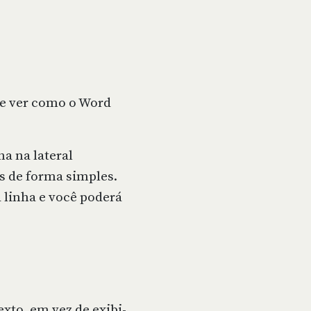
 e ver como o Word
a na lateral
s de forma simples.
 linha e você poderá
xto, em vez de exibi-