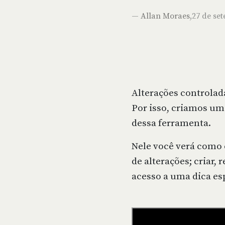
—
Allan Moraes
,27 de se
Alterações controlada
Por isso, criamos um 
dessa ferramenta.
Nele você verá como 
de alterações; criar, 
acesso a uma dica esp