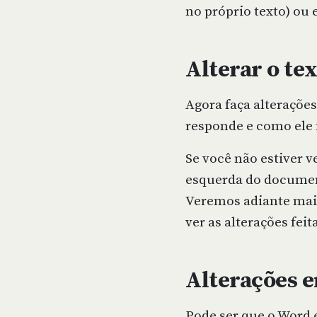
no próprio texto) ou 
Alterar o te
Agora faça alteraçõe
responde e como ele 
Se você não estiver 
esquerda do document
Veremos adiante mais
ver as alterações feit
Alterações 
Pode ser que o Word e