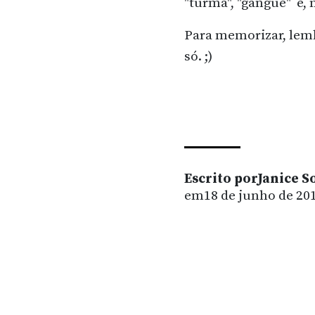
"turma", "gangue" e,
Para memorizar, lemb
só. ;)
Escrito porJanice S
em18 de junho de 201