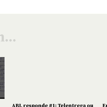
...
ABL responde #1: Telentrega ou
E