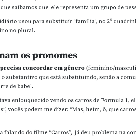
que saibamos que ele representa um grupo de pess
iário usou para substituir "família", no 2º quadrinh
o no plural.
onam os pronomes
precisa concordar em gênero
(feminino/masculi
m o substantivo que está substituindo, senão a com
rre de babel.
stava enlouquecido vendo os carros de Fórmula 1, el
”, vocês podem me dizer: “Mas, heim, ô, que carros
a falando do filme “Carros”, já deu problema na c