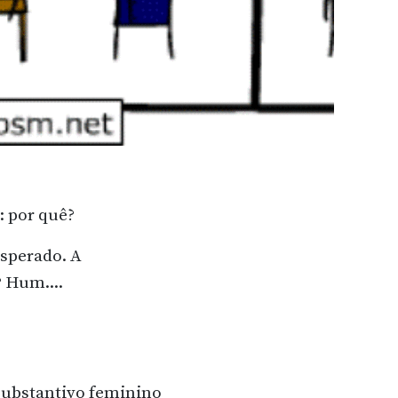
: por quê?
esperado. A
? Hum....
 substantivo feminino