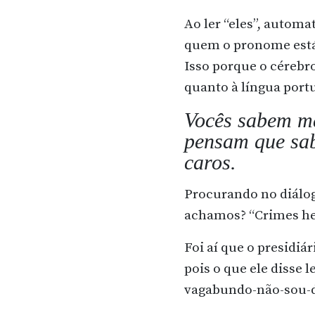
Ao ler “eles”, autom
quem o pronome está
Isso porque o céreb
quanto à língua port
Vocês sabem m
pensam que sa
caros.
Procurando no diálog
achamos? “Crimes he
Foi aí que o presidiár
pois o que ele disse 
vagabundo-
não-sou-