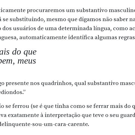
aticamente procuraremos um substantivo masculino 
 se substituindo, mesmo que digamos não saber n
ro dos usuários de uma determinada língua, como a
uguesa, automaticamente identifica algumas regras
ais do que
bem, meus
o presente nos quadrinhos, qual substantivo mascu
diondos.”
io se ferrou (se é que tinha como se ferrar mais do q
leva exatamente à interpretação que teve o seu guar
delinquente-sou-um-
cara-carente.