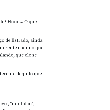
de? Hum.... O que
ço de listrado, ainda
iferente daquilo que
alando, que ele se
iferente daquilo que
vo", "multidão",