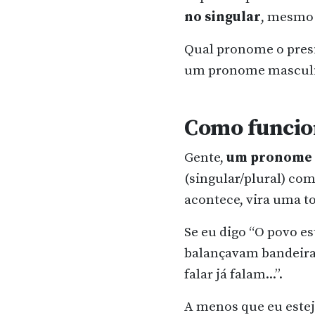
no singular
, mesmo 
Qual pronome o presid
um pronome masculin
Como funci
Gente,
um pronome 
(singular/plural) co
acontece, vira uma to
Se eu digo “O povo e
balançavam bandeiras
falar já falam...”.
A menos que eu estej