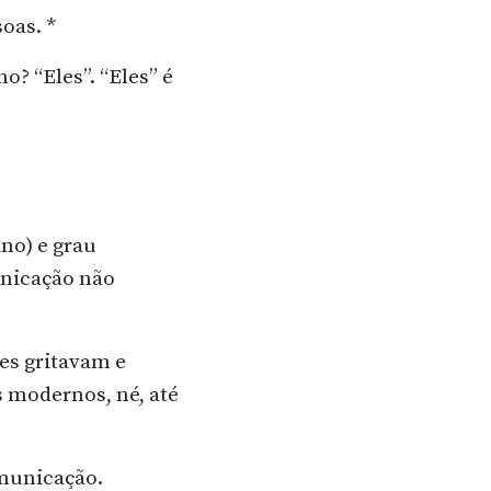
oas. *
o? “Eles”. “Eles” é
no) e grau
unicação não
es gritavam e
 modernos, né, até
omunicação.