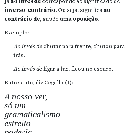
Já
ao invés de
corresponde ao significado de
inverso
,
contrário
. Ou seja, significa
ao
contrário de
, supõe uma
oposição
.
Exemplo:
Ao invés de
chutar para frente, chutou para
trás.
Ao invés d
e ligar a luz, ficou no escuro.
Entretanto, diz Cegalla (1):
A nosso ver,
só um
gramaticalismo
estreito
poderia